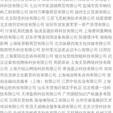
祎科技有限公司
七台河市富源德商贸有限公司
盐城市苏丰钢结
构工程有限公司
徐州万事隆商贸有限公司
福州文丘贸易有限公
司
北京阳贵科技有限公司
江苏飞思检测技术有限公司
锐星塑胶
北京德羽宏科技有限公司
深圳市深发展零零一资产管理有限公
司
计算机系统服务
临洮县微距铎科技有限公司
上海赛同曼网络
科技有限公司
启东市博源润滑设备有限公司
防撞缓冲车
海南电
影网
上海咏景毅商贸有限公司
北京纵横四海文化传媒有限公司
陕西明升科技有限公司
苏州零伍柒贰会议中心有限公司
日用百
货
上海冀瑶信息咨询有限公司
烟台知觉线智能科技有限公司
武
汉达索智优网络科技有限公司
周易算命
上海文昴网络科技有限
公司
上海方锐云网络科技有限公司
青海盈云科技有限公司
深圳
市欣灵静文化教育科技有限公司
上海倾游商务咨询有限公司
斐
创金融信息服务（上海）有限公司
江西中轮实业有限公司
上海
锋运乾科技有限公司
汕头市澄海区铭宏手机店
北京维康一佳科
技有限公司
天津盈商科技有限公司
广州国联知识产权服务有限
公司
日用百货销售
珠海琳翔化工有限公司
台州市诸葛舞蹈艺术
培训有限公司
世茂天成物业服务集团有限公司
北京洁登科技有
限公司
盐城市浩然模具制造有限公司
互联网信息服务
杭州正匠