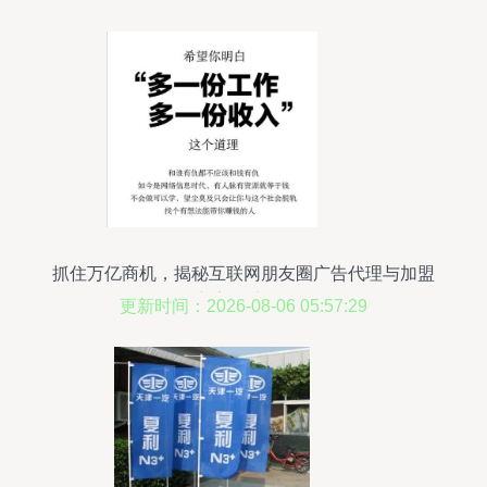
抓住万亿商机，揭秘互联网朋友圈广告代理与加盟
项目 广告设计全程赋能
更新时间：2026-08-06 05:57:29