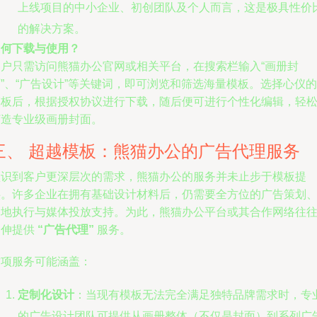
上线项目的中小企业、初创团队及个人而言，这是极具性价
的解决方案。
如何下载与使用？
用户只需访问熊猫办公官网或相关平台，在搜索栏输入“画册封
”、“广告设计”等关键词，即可浏览和筛选海量模板。选择心仪的
模板后，根据授权协议进行下载，随后便可进行个性化编辑，轻
打造专业级画册封面。
三、 超越模板：熊猫办公的广告代理服务
认识到客户更深层次的需求，熊猫办公的服务并未止步于模板提
供。许多企业在拥有基础设计材料后，仍需要全方位的广告策划
落地执行与媒体投放支持。为此，熊猫办公平台或其合作网络往
延伸提供
“广告代理”
服务。
这项服务可能涵盖：
定制化设计
：当现有模板无法完全满足独特品牌需求时，专
的广告设计团队可提供从画册整体（不仅是封面）到系列广