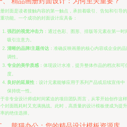
一、 精品画册封面设计：为何至关重要？
画册封面是读者接触内容的第一触点，承担着吸引、告知和引导
多重功能。一个成功的封面设计应具备：
强烈的视觉冲击力
：通过色彩、图形、排版等元素在第一时
吸引注意力。
清晰的品牌/主题传达
：准确反映画册的核心内容或企业的品
调性。
专业的美学质感
：体现设计水准，提升整体作品的档次和可
度。
良好的延展性
：设计元素能够应用于系列产品或后续宣传中
保持统一性。
对于非专业设计师或时间紧迫的项目团队而言，从零开始创作这
一个封面既耗时又充满挑战。此时，高质量的设计模板便成为提
效率的绝佳选择。
二、 熊猫办公：您的精品设计模板资源库