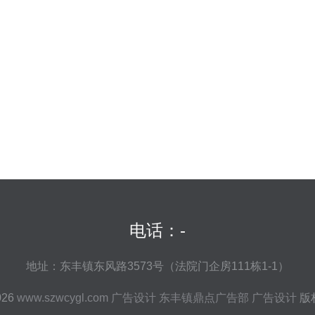
电话：-
地址：东丰镇东风路3573号（法院门企房111栋1-1）
026
www.szwcygl.com
广告设计
东丰镇鼎点广告部
广告设计
版